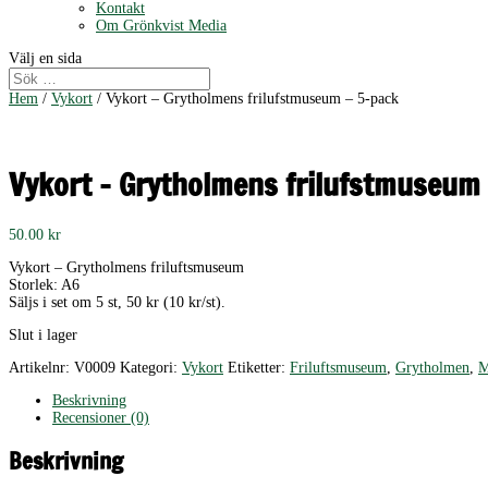
Kontakt
Om Grönkvist Media
Välj en sida
Hem
/
Vykort
/ Vykort – Grytholmens frilufstmuseum – 5-pack
Vykort – Grytholmens frilufstmuseum 
50.00
kr
Vykort – Grytholmens friluftsmuseum
Storlek: A6
Säljs i set om 5 st, 50 kr (10 kr/st).
Slut i lager
Artikelnr:
V0009
Kategori:
Vykort
Etiketter:
Friluftsmuseum
,
Grytholmen
,
M
Beskrivning
Recensioner (0)
Beskrivning