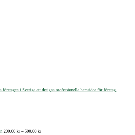
 företagen i Sverige att designa professionella hemsidor för företag.
l:
l:
Prisintervall:
en
200.00
kr
–
500.00
kr