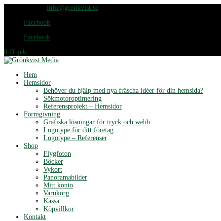
076-420 65 25
info@gronkvist.se
Facebook
Facebook
0 Objekt
Hem
Hemsidor
Behöver du hjälp med nya fräscha idéer för din hemsida?
Sökmotoroptimering
Referensprojekt – Hemsidor
Formgivning
Grafiska lösningar för tryck och webb
Logotype för ditt företag
Logotype – Referenser
Shop
Flygfoton
Böcker
Vykort
Panoramabilder
Mitt konto
Varukorg
Kassa
Köpvillkor
Kontakt