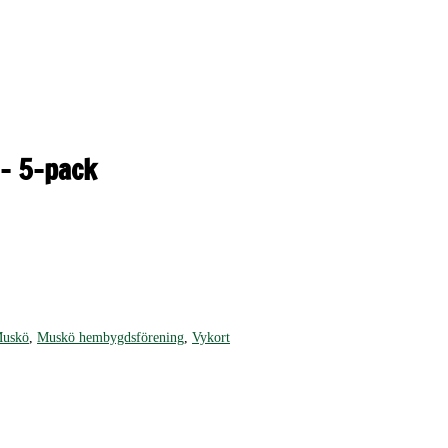
– 5-pack
uskö
,
Muskö hembygdsförening
,
Vykort