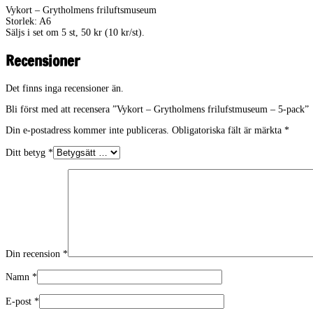
Vykort – Grytholmens friluftsmuseum
Storlek: A6
Säljs i set om 5 st, 50 kr (10 kr/st).
Recensioner
Det finns inga recensioner än.
Bli först med att recensera ”Vykort – Grytholmens frilufstmuseum – 5-pack”
Din e-postadress kommer inte publiceras.
Obligatoriska fält är märkta
*
Ditt betyg
*
Din recension
*
Namn
*
E-post
*