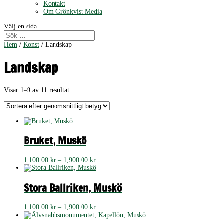
Kontakt
Om Grönkvist Media
Välj en sida
Hem
/
Konst
/ Landskap
Landskap
Sortera
Visar 1–9 av 11 resultat
efter
genomsnittligt
betyg
Bruket, Muskö
Prisintervall:
1,100.00
kr
–
1,900.00
kr
1,100.00 kr
till
1,900.00 kr
Stora Ballriken, Muskö
Prisintervall:
1,100.00
kr
–
1,900.00
kr
1,100.00 kr