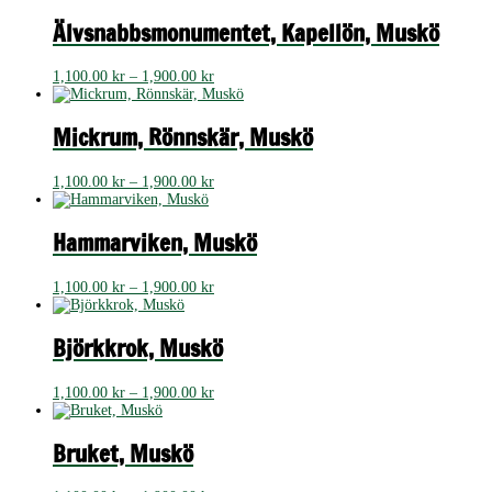
till
1,900.00 kr
Älvsnabbsmonumentet, Kapellön, Muskö
Prisintervall:
1,100.00
kr
–
1,900.00
kr
1,100.00 kr
till
1,900.00 kr
Mickrum, Rönnskär, Muskö
Prisintervall:
1,100.00
kr
–
1,900.00
kr
1,100.00 kr
till
1,900.00 kr
Hammarviken, Muskö
Prisintervall:
1,100.00
kr
–
1,900.00
kr
1,100.00 kr
till
1,900.00 kr
Björkkrok, Muskö
Prisintervall:
1,100.00
kr
–
1,900.00
kr
1,100.00 kr
till
1,900.00 kr
Bruket, Muskö