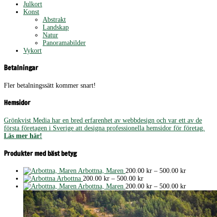
Julkort
Konst
Abstrakt
Landskap
Natur
Panoramabilder
Vykort
Betalningar
Fler betalningssätt kommer snart!
Hemsidor
Grönkvist Media har en bred erfarenhet av webbdesign och var ett av de
första företagen i Sverige att designa professionella hemsidor för företag.
Läs mer här!
Produkter med bäst betyg
Prisinterval
Arbottna, Maren
200.00
kr
–
500.00
kr
Prisintervall:
200.00 kr
Arbottna
200.00
kr
–
500.00
kr
200.00 kr
till
Prisinterval
Arbottna, Maren
200.00
kr
–
500.00
kr
till
500.00 kr
200.00 kr
500.00 kr
till
500.00 kr