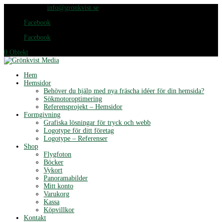
076-420 65 25
info@gronkvist.se
Facebook
Facebook
0 Objekt
Hem
Hemsidor
Behöver du hjälp med nya fräscha idéer för din hemsida?
Sökmotoroptimering
Referensprojekt – Hemsidor
Formgivning
Grafiska lösningar för tryck och webb
Logotype för ditt företag
Logotype – Referenser
Shop
Flygfoton
Böcker
Vykort
Panoramabilder
Mitt konto
Varukorg
Kassa
Köpvillkor
Kontakt