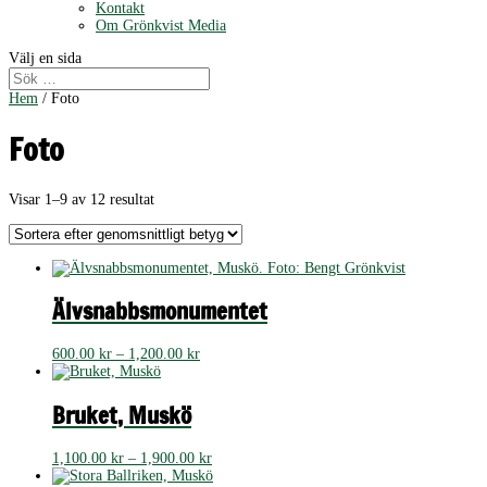
Kontakt
Om Grönkvist Media
Välj en sida
Hem
/ Foto
Foto
Sortera
Visar 1–9 av 12 resultat
efter
genomsnittligt
betyg
Älvsnabbsmonumentet
Prisintervall:
600.00
kr
–
1,200.00
kr
600.00 kr
till
1,200.00 kr
Bruket, Muskö
Prisintervall:
1,100.00
kr
–
1,900.00
kr
1,100.00 kr