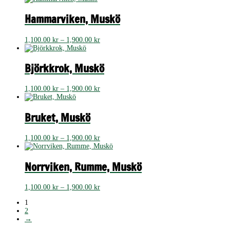
till
1,900.00 kr
Hammarviken, Muskö
Prisintervall:
1,100.00
kr
–
1,900.00
kr
1,100.00 kr
till
1,900.00 kr
Björkkrok, Muskö
Prisintervall:
1,100.00
kr
–
1,900.00
kr
1,100.00 kr
till
1,900.00 kr
Bruket, Muskö
Prisintervall:
1,100.00
kr
–
1,900.00
kr
1,100.00 kr
till
1,900.00 kr
Norrviken, Rumme, Muskö
Prisintervall:
1,100.00
kr
–
1,900.00
kr
1,100.00 kr
1
till
2
1,900.00 kr
→