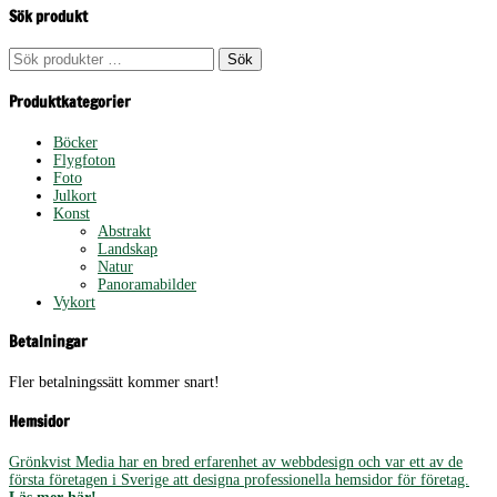
Sök produkt
Sök
Sök
efter:
Produktkategorier
Böcker
Flygfoton
Foto
Julkort
Konst
Abstrakt
Landskap
Natur
Panoramabilder
Vykort
Betalningar
Fler betalningssätt kommer snart!
Hemsidor
Grönkvist Media har en bred erfarenhet av webbdesign och var ett av de
första företagen i Sverige att designa professionella hemsidor för företag.