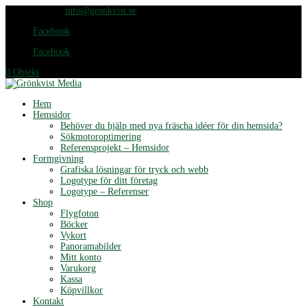
076-420 65 25
info@gronkvist.se
Facebook
Facebook
0 Objekt
Hem
Hemsidor
Behöver du hjälp med nya fräscha idéer för din hemsida?
Sökmotoroptimering
Referensprojekt – Hemsidor
Formgivning
Grafiska lösningar för tryck och webb
Logotype för ditt företag
Logotype – Referenser
Shop
Flygfoton
Böcker
Vykort
Panoramabilder
Mitt konto
Varukorg
Kassa
Köpvillkor
Kontakt