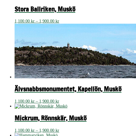
till
1,900.00 kr
Stora Ballriken, Muskö
Prisintervall:
1,100.00
kr
–
1,900.00
kr
1,100.00 kr
till
1,900.00 kr
Älvsnabbsmonumentet, Kapellön, Muskö
Prisintervall:
1,100.00
kr
–
1,900.00
kr
1,100.00 kr
till
1,900.00 kr
Mickrum, Rönnskär, Muskö
Prisintervall:
1,100.00
kr
–
1,900.00
kr
1,100.00 kr