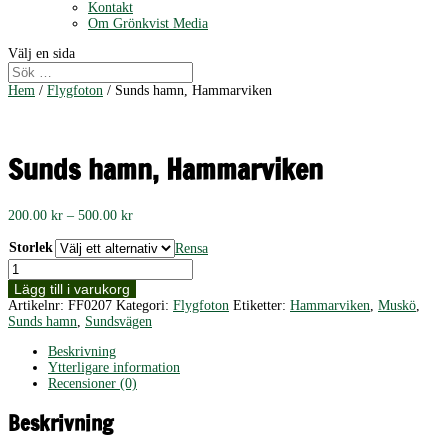
Kontakt
Om Grönkvist Media
Välj en sida
Hem
/
Flygfoton
/ Sunds hamn, Hammarviken
Sunds hamn, Hammarviken
Prisintervall:
200.00
kr
–
500.00
kr
200.00 kr
till
Storlek
Rensa
500.00 kr
Sunds
hamn,
Lägg till i varukorg
Hammarviken
Artikelnr:
FF0207
Kategori:
Flygfoton
Etiketter:
Hammarviken
,
Muskö
,
mängd
Sunds hamn
,
Sundsvägen
Beskrivning
Ytterligare information
Recensioner (0)
Beskrivning