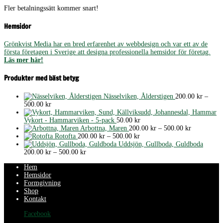
Fler betalningssätt kommer snart!
Hemsidor
Grönkvist Media har en bred erfarenhet av webbdesign och var ett av de
första företagen i Sverige att designa professionella hemsidor för företag.
Läs mer här!
Produkter med bäst betyg
Nässelviken, Ålderstigen
200.00
kr
–
Prisintervall:
500.00
kr
200.00 kr
till
Vykort - Hammarviken - 5-pack
50.00
kr
500.00 kr
Prisinterval
Arbottna, Maren
200.00
kr
–
500.00
kr
Prisintervall:
200.00 kr
Rotofta
200.00
kr
–
500.00
kr
200.00 kr
till
Uddsjön, Gullboda, Guldboda
Prisintervall:
till
500.00 kr
200.00
kr
–
500.00
kr
200.00 kr
500.00 kr
Hem
till
Hemsidor
500.00 kr
Formgivning
Shop
Kontakt
Facebook