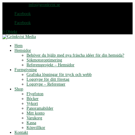
076-420 65 25
info@gronkvist.se
Facebook
Facebook
0 Objekt
Hem
Hemsidor
Behöver du hjälp med nya fräscha idéer för din hemsida?
Sökmotoroptimering
Referensprojekt – Hemsidor
Formgivning
Grafiska lösningar för tryck och webb
Logotype för ditt företag
Logotype – Referenser
Shop
Flygfoton
Böcker
Vykort
Panoramabilder
Mitt konto
Varukorg
Kassa
Köpvillkor
Kontakt