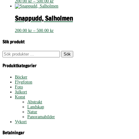
Prisintervall:
200.00
kr
–
500.00
kr
200.00 kr
till
500.00 kr
Snappudd, Salholmen
Prisintervall:
200.00
kr
–
500.00
kr
200.00 kr
till
Sök produkt
500.00 kr
Sök
Sök
efter:
Produktkategorier
Böcker
Flygfoton
Foto
Julkort
Konst
Abstrakt
Landskap
Natur
Panoramabilder
Vykort
Betalningar