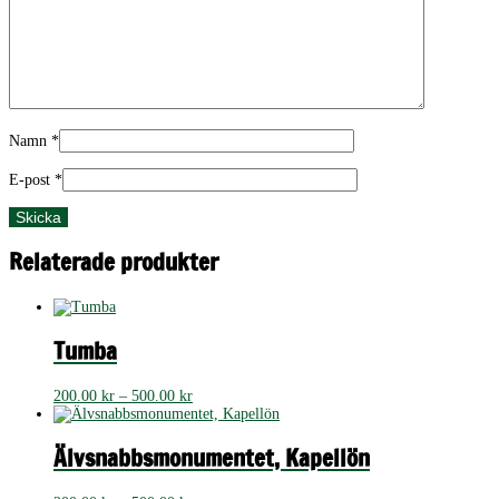
Namn
*
E-post
*
Relaterade produkter
Tumba
Prisintervall:
200.00
kr
–
500.00
kr
200.00 kr
till
500.00 kr
Älvsnabbsmonumentet, Kapellön