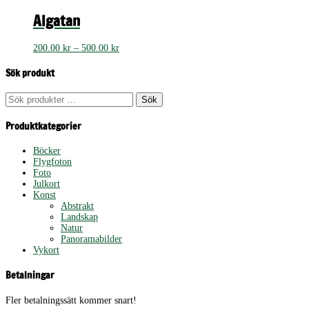
till
500.00 kr
Algatan
Prisintervall:
200.00
kr
–
500.00
kr
200.00 kr
till
Sök produkt
500.00 kr
Sök
Sök
efter:
Produktkategorier
Böcker
Flygfoton
Foto
Julkort
Konst
Abstrakt
Landskap
Natur
Panoramabilder
Vykort
Betalningar
Fler betalningssätt kommer snart!