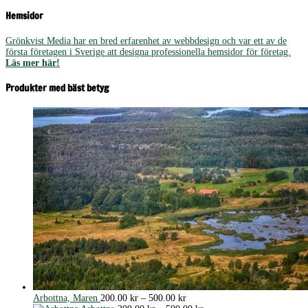
Hemsidor
Grönkvist Media har en bred erfarenhet av webbdesign och var ett av de
första företagen i Sverige att designa professionella hemsidor för företag.
Läs mer här!
Produkter med bäst betyg
Prisintervall:
Arbottna, Maren
200.00
kr
–
500.00
kr