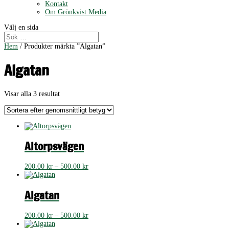
Kontakt
Om Grönkvist Media
Välj en sida
Hem
/ Produkter märkta ”Algatan”
Algatan
Sortera
Visar alla 3 resultat
efter
genomsnittligt
betyg
Altorpsvägen
Prisintervall:
200.00
kr
–
500.00
kr
200.00 kr
till
500.00 kr
Algatan
Prisintervall:
200.00
kr
–
500.00
kr
200.00 kr