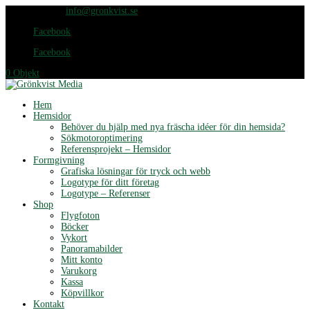
076-420 65 25
info@gronkvist.se
Facebook
Facebook
0 Objekt
Hem
Hemsidor
Behöver du hjälp med nya fräscha idéer för din hemsida?
Sökmotoroptimering
Referensprojekt – Hemsidor
Formgivning
Grafiska lösningar för tryck och webb
Logotype för ditt företag
Logotype – Referenser
Shop
Flygfoton
Böcker
Vykort
Panoramabilder
Mitt konto
Varukorg
Kassa
Köpvillkor
Kontakt