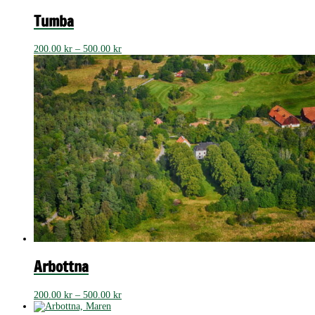
till
500.00 kr
Tumba
Prisintervall:
200.00
kr
–
500.00
kr
200.00 kr
till
500.00 kr
Arbottna
Prisintervall:
200.00
kr
–
500.00
kr
200.00 kr