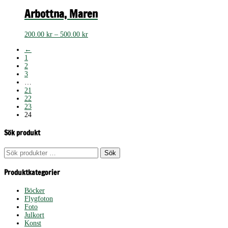
till
500.00 kr
Arbottna, Maren
Prisintervall:
200.00
kr
–
500.00
kr
200.00 kr
←
till
1
500.00 kr
2
3
…
21
22
23
24
Sök produkt
Sök
Sök
efter:
Produktkategorier
Böcker
Flygfoton
Foto
Julkort
Konst