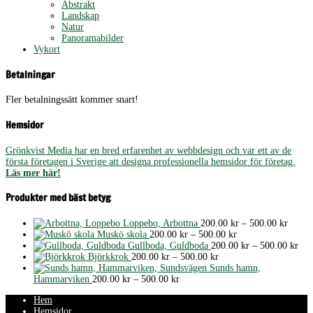
Abstrakt
Landskap
Natur
Panoramabilder
Vykort
Betalningar
Fler betalningssätt kommer snart!
Hemsidor
Grönkvist Media har en bred erfarenhet av webbdesign och var ett av de
första företagen i Sverige att designa professionella hemsidor för företag.
Läs mer här!
Produkter med bäst betyg
Prisint
Loppebo, Arbottna
200.00
kr
–
500.00
kr
Prisintervall:
200.00
Muskö skola
200.00
kr
–
500.00
kr
200.00 kr
till
Pris
Gullboda, Guldboda
200.00
kr
–
500.00
kr
Prisintervall:
till
500.00
200
Björkkrok
200.00
kr
–
500.00
kr
200.00 kr
500.00 kr
till
Sunds hamn,
Prisintervall:
till
500
Hammarviken
200.00
kr
–
500.00
kr
200.00 kr
500.00 kr
Hem
till
Hemsidor
500.00 kr