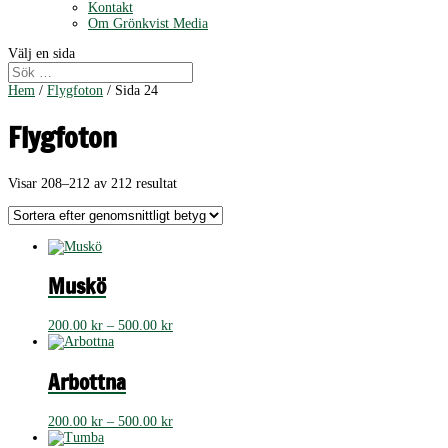
Kontakt
Om Grönkvist Media
Välj en sida
Hem
/
Flygfoton
/ Sida 24
Flygfoton
Sortera
Visar 208–212 av 212 resultat
efter
genomsnittligt
betyg
Muskö
Prisintervall:
200.00
kr
–
500.00
kr
200.00 kr
till
500.00 kr
Arbottna
Prisintervall:
200.00
kr
–
500.00
kr
200.00 kr