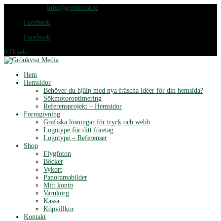
076-420 65 25
info@gronkvist.se
Facebook
Facebook
0 Objekt
Hem
Hemsidor
Behöver du hjälp med nya fräscha idéer för din hemsida?
Sökmotoroptimering
Referensprojekt – Hemsidor
Formgivning
Grafiska lösningar för tryck och webb
Logotype för ditt företag
Logotype – Referenser
Shop
Flygfoton
Böcker
Vykort
Panoramabilder
Mitt konto
Varukorg
Kassa
Köpvillkor
Kontakt